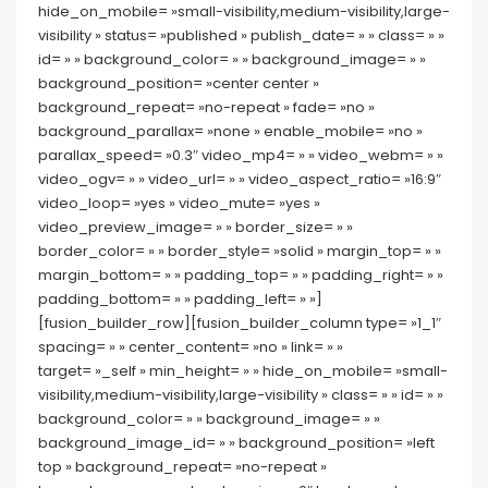
hide_on_mobile= »small-visibility,medium-visibility,large-
visibility » status= »published » publish_date= » » class= » »
id= » » background_color= » » background_image= » »
background_position= »center center »
background_repeat= »no-repeat » fade= »no »
background_parallax= »none » enable_mobile= »no »
parallax_speed= »0.3″ video_mp4= » » video_webm= » »
video_ogv= » » video_url= » » video_aspect_ratio= »16:9″
video_loop= »yes » video_mute= »yes »
video_preview_image= » » border_size= » »
border_color= » » border_style= »solid » margin_top= » »
margin_bottom= » » padding_top= » » padding_right= » »
padding_bottom= » » padding_left= » »]
[fusion_builder_row][fusion_builder_column type= »1_1″
spacing= » » center_content= »no » link= » »
target= »_self » min_height= » » hide_on_mobile= »small-
visibility,medium-visibility,large-visibility » class= » » id= » »
background_color= » » background_image= » »
background_image_id= » » background_position= »left
top » background_repeat= »no-repeat »