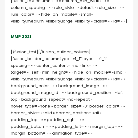
[fusion_text columns= » » column_min_width= » »
column_spacing= » » rule_style= »default » rule_size= » »
rule_color= » » hide_on_mobile= »small-
visibility,medium-visibility,large-visibility » class= » » id= » »]
MMP 2021
[/fusion_text][/fusion_builder_column]
[fusion_builder_column type= »1_1″ layout= »1_1″
spacing= » » center_content= »no » link= » »
target= »_self » min_height= » » hide_on_mobile= »small-
visibility,medium-visibility,large-visibility » class= » » id= » »
background_color= » » background_image= » »
background_image_id= » » background_position= »left
top » background_repeat= »no-repeat »
hover_type= »none » border_size= »0″ border_color= » »
border_style= »solid » border_position= »all »
padding_top= » » padding_right= » »
padding_bottom= » » padding_left= » » margin_top= » »
margin_bottom= » » animation_type= » »