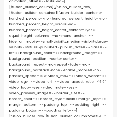
animation_offset= » » last= »no »]
[/fusion_builder_column][/fusion_builder_row]
[/fusion_builder_container][fusion_builder_container
hundred_percent= »no » hundred_percent_height= »no »
hundred_percent_height_scroll= »no »
hundred_percent_height_center_content= »yes »
equal_height_columns= »no » menu_anchor= » »
hide_on_mobile= »small-visibility,medium-visibility,large-
visibility » status= »published » publish_date= » » class= » »
id= » » background_color= » » background_image= » »
background_position= »center center »
background_repeat= »no-repeat » fade= »no »
background_parallax= »none » enable_mobile= »no »
parallax_speed= »0.3″ video_mp4= » » video_webm= » »
video_ogv= » » video_url= » » video_aspect_ratio= »16:9″
video_loop= »yes » video_mute= »yes »
video_preview_image= » » border_size= » »
border_color= » » border_style= »solid » margin_top= » »
margin_bottom= » » padding_top= » » padding_right= » »
padding_bottom= » » padding_left= » »]
[fusion_builder_row][fusion_builder_column type= »1_1″