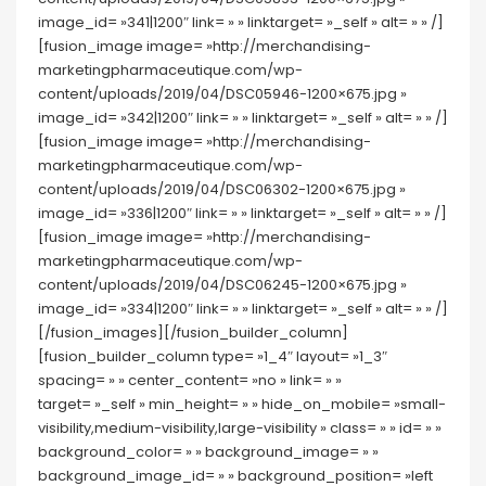
image_id= »341|1200″ link= » » linktarget= »_self » alt= » » /]
[fusion_image image= »http://merchandising-
marketingpharmaceutique.com/wp-
content/uploads/2019/04/DSC05946-1200×675.jpg »
image_id= »342|1200″ link= » » linktarget= »_self » alt= » » /]
[fusion_image image= »http://merchandising-
marketingpharmaceutique.com/wp-
content/uploads/2019/04/DSC06302-1200×675.jpg »
image_id= »336|1200″ link= » » linktarget= »_self » alt= » » /]
[fusion_image image= »http://merchandising-
marketingpharmaceutique.com/wp-
content/uploads/2019/04/DSC06245-1200×675.jpg »
image_id= »334|1200″ link= » » linktarget= »_self » alt= » » /]
[/fusion_images][/fusion_builder_column]
[fusion_builder_column type= »1_4″ layout= »1_3″
spacing= » » center_content= »no » link= » »
target= »_self » min_height= » » hide_on_mobile= »small-
visibility,medium-visibility,large-visibility » class= » » id= » »
background_color= » » background_image= » »
background_image_id= » » background_position= »left