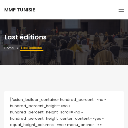
MMP TUNISIE
Last éditions
Last éditions
Home
[fusion_builder_container hundred_percent= »no »
hundred_percent_height= »no »
hundred_percent_height_scroll= »no »
hundred_percent_height_center_content= »yes »
equal_height_columns= »no » menu_anchor= » »