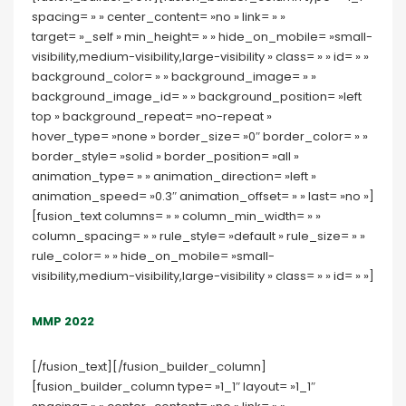
spacing= » » center_content= »no » link= » »
target= »_self » min_height= » » hide_on_mobile= »small-
visibility,medium-visibility,large-visibility » class= » » id= » »
background_color= » » background_image= » »
background_image_id= » » background_position= »left
top » background_repeat= »no-repeat »
hover_type= »none » border_size= »0″ border_color= » »
border_style= »solid » border_position= »all »
animation_type= » » animation_direction= »left »
animation_speed= »0.3″ animation_offset= » » last= »no »]
[fusion_text columns= » » column_min_width= » »
column_spacing= » » rule_style= »default » rule_size= » »
rule_color= » » hide_on_mobile= »small-
visibility,medium-visibility,large-visibility » class= » » id= » »]
MMP 2022
[/fusion_text][/fusion_builder_column]
[fusion_builder_column type= »1_1″ layout= »1_1″