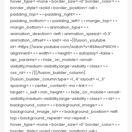
hover_type= »none » border_size= »0″ border_color= » »
border_style= »solid » border_position= »all »
padding_top= » » padding_right= » »
padding_bottom= » » padding_left= » » margin_top= » »
margin_bottom= » » animation_type= » »
animation_direction= »left » animation_speed= »0.3″
animation_offset= » » last= »no »][fusion_youtube
id= »https://www.youtube.com/watch?v=8S9woPWIOYI »
alignment= » » width= » » height= » » autoplay= »false »
api_params= » » hide_on_mobile= »small-
visibility,medium-visibility,large-visibility » class= » »
css_id= » » /][/fusion_builder_column]
[fusion_builder_column type= »1_4″ layout= »1_3″
spacing= » » center_content= »no » link= » »
target= »_self » min_height= » » hide_on_mobile= »small-
visibility,medium-visibility,large-visibility » class= » » id= » »
background_color= » » background_image= » »
background_image_id= » » background_position= »left
top » background_repeat= »no-repeat »
hover_type= »none » border_size= »0″ border_color= » »
border_style= »solid » border_position= »all »