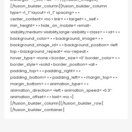
[/fusion_builder_column][fusion_builder_column
type= »1_1″ layout= »1_1″ spacing= » »
center_content= »no » link= » » target= »_self »
min_height= » » hide_on_mobile= »small-
visibility,medium-visibility,large-visibility » class= » » id= » »
background_color= » » background_image= » »
background_image_id= » » background_position= »left
top » background_repeat= »no-repeat »
hover_type= »none » border_size= »0″ border_color= » »
border_style= »solid » border_position= »all »
padding_top= » » padding_right= » »
padding_bottom= » » padding_left= » » margin_top= » »
margin_bottom= » » animation_type= » »
animation_direction= »left » animation_speed= »0.3″
animation_offset= » » last= »no »]
[/fusion_builder_column][/fusion_builder_row]
[/fusion_builder_container]