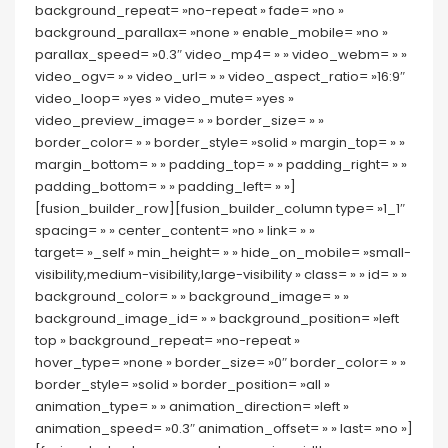
background_repeat= »no-repeat » fade= »no »
background_parallax= »none » enable_mobile= »no »
parallax_speed= »0.3″ video_mp4= » » video_webm= » »
video_ogv= » » video_url= » » video_aspect_ratio= »16:9″
video_loop= »yes » video_mute= »yes »
video_preview_image= » » border_size= » »
border_color= » » border_style= »solid » margin_top= » »
margin_bottom= » » padding_top= » » padding_right= » »
padding_bottom= » » padding_left= » »]
[fusion_builder_row][fusion_builder_column type= »1_1″
spacing= » » center_content= »no » link= » »
target= »_self » min_height= » » hide_on_mobile= »small-
visibility,medium-visibility,large-visibility » class= » » id= » »
background_color= » » background_image= » »
background_image_id= » » background_position= »left
top » background_repeat= »no-repeat »
hover_type= »none » border_size= »0″ border_color= » »
border_style= »solid » border_position= »all »
animation_type= » » animation_direction= »left »
animation_speed= »0.3″ animation_offset= » » last= »no »]