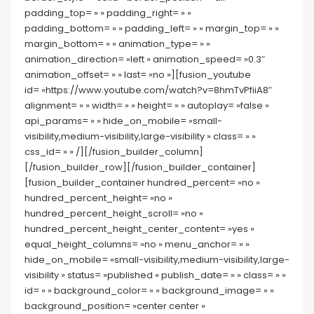
padding_top= » » padding_right= » »
padding_bottom= » » padding_left= » » margin_top= » »
margin_bottom= » » animation_type= » »
animation_direction= »left » animation_speed= »0.3″
animation_offset= » » last= »no »][fusion_youtube
id= »https://www.youtube.com/watch?v=8hmTvPfiiA8″
alignment= » » width= » » height= » » autoplay= »false »
api_params= » » hide_on_mobile= »small-
visibility,medium-visibility,large-visibility » class= » »
css_id= » » /][/fusion_builder_column]
[/fusion_builder_row][/fusion_builder_container]
[fusion_builder_container hundred_percent= »no »
hundred_percent_height= »no »
hundred_percent_height_scroll= »no »
hundred_percent_height_center_content= »yes »
equal_height_columns= »no » menu_anchor= » »
hide_on_mobile= »small-visibility,medium-visibility,large-
visibility » status= »published » publish_date= » » class= » »
id= » » background_color= » » background_image= » »
background_position= »center center »