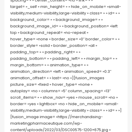
spacing= » » center_content= »no » link= » »
target= »_self » min_height= » » hide_on_mobile= »small-
visibility,medium-visibility,large-visibility » class= » » id= » »
background_color= » » background_image= » »
background_image_id= » » background_position= »left
top » background_repeat= »no-repeat »
hover_type= »none » border_size= »0″ border_color= » »
border_style= »solid » border_position= »all »
padding_top= » » padding_right= » »
padding_bottom= » » padding_left= » » margin_top= » »
margin_bottom= » » animation_type= » »
animation_direction= »left » animation_speed= »0.3″
animation_offset= » » last= »no »][fusion_images
picture_size= »fixed » hover_type= »none »
autoplay= »no » columns= »5″ column_spacing= »13″
scroll_items= » » show_nav= »yes » mouse_scroll= »no »
border= »yes » lightbox= »no » hide_on_mobile= »small-
visibility,medium-visibility,large-visibility » class= » » id= » »]
[fusion_image image= »https://merchandising-
marketingpharmaceutique.com/wp-
content/uploads/2022/03/DSC00575-1200×675.jpg »