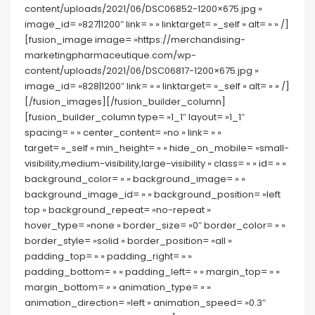
content/uploads/2021/06/DSC06852-1200×675.jpg »
image_id= »827|1200″ link= » » linktarget= »_self » alt= » » /]
[fusion_image image= »https://merchandising-
marketingpharmaceutique.com/wp-
content/uploads/2021/06/DSC06817-1200×675.jpg »
image_id= »828|1200″ link= » » linktarget= »_self » alt= » » /]
[/fusion_images][/fusion_builder_column]
[fusion_builder_column type= »1_1″ layout= »1_1″
spacing= » » center_content= »no » link= » »
target= »_self » min_height= » » hide_on_mobile= »small-
visibility,medium-visibility,large-visibility » class= » » id= » »
background_color= » » background_image= » »
background_image_id= » » background_position= »left
top » background_repeat= »no-repeat »
hover_type= »none » border_size= »0″ border_color= » »
border_style= »solid » border_position= »all »
padding_top= » » padding_right= » »
padding_bottom= » » padding_left= » » margin_top= » »
margin_bottom= » » animation_type= » »
animation_direction= »left » animation_speed= »0.3″