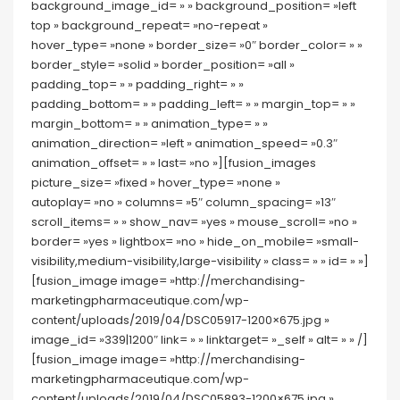
background_image_id= » » background_position= »left
top » background_repeat= »no-repeat »
hover_type= »none » border_size= »0″ border_color= » »
border_style= »solid » border_position= »all »
padding_top= » » padding_right= » »
padding_bottom= » » padding_left= » » margin_top= » »
margin_bottom= » » animation_type= » »
animation_direction= »left » animation_speed= »0.3″
animation_offset= » » last= »no »][fusion_images
picture_size= »fixed » hover_type= »none »
autoplay= »no » columns= »5″ column_spacing= »13″
scroll_items= » » show_nav= »yes » mouse_scroll= »no »
border= »yes » lightbox= »no » hide_on_mobile= »small-
visibility,medium-visibility,large-visibility » class= » » id= » »]
[fusion_image image= »http://merchandising-
marketingpharmaceutique.com/wp-
content/uploads/2019/04/DSC05917-1200×675.jpg »
image_id= »339|1200″ link= » » linktarget= »_self » alt= » » /]
[fusion_image image= »http://merchandising-
marketingpharmaceutique.com/wp-
content/uploads/2019/04/DSC05893-1200×675.jpg »