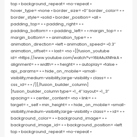
top » background_repeat= »no-repeat »
hover_type= »none » border_size= »0″ border_color= » »
border_style= »solid » border_position= »all »
padding_top= » » padding_right= » »
padding_bottom= » » padding_left= » » margin_top= » »
margin_bottom= » » animation_type= » »
animation_direction= »left » animation_speed= »0.3″
animation_offset= » » last= »no »][fusion_youtube
id= »https://www.youtube.com/watch?v=16bMuXNfnkA »
alignment= » » width= » » height= » » autoplay= »false »
api_params= » » hide_on_mobile= »small-
visibility,medium-visibility,large-visibility » class= » »
css_id= » » /][/fusion_builder_column]
[fusion_builder_column type= »1_4″ layout= »1_3″
spacing= » » center_content= »no » link= » »
target= »_self » min_height= » » hide_on_mobile= »small-
visibility,medium-visibility,large-visibility » class= » » id= » »
background_color= » » background_image= » »
background_image_id= » » background_position= »left
top » background_repeat= »no-repeat »