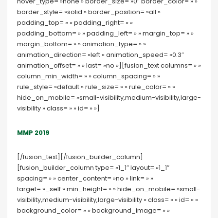
hover_type= »none » border_size= »0″ border_color= » »
border_style= »solid » border_position= »all »
padding_top= » » padding_right= » »
padding_bottom= » » padding_left= » » margin_top= » »
margin_bottom= » » animation_type= » »
animation_direction= »left » animation_speed= »0.3″
animation_offset= » » last= »no »][fusion_text columns= » »
column_min_width= » » column_spacing= » »
rule_style= »default » rule_size= » » rule_color= » »
hide_on_mobile= »small-visibility,medium-visibility,large-
visibility » class= » » id= » »]
MMP 2019
[/fusion_text][/fusion_builder_column]
[fusion_builder_column type= »1_1″ layout= »1_1″
spacing= » » center_content= »no » link= » »
target= »_self » min_height= » » hide_on_mobile= »small-
visibility,medium-visibility,large-visibility » class= » » id= » »
background_color= » » background_image= » »